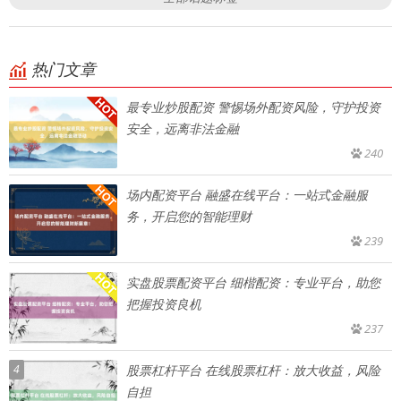
热门文章
最专业炒股配资 警惕场外配资风险，守护投资
安全，远离非法金融
240
场内配资平台 融盛在线平台：一站式金融服
务，开启您的智能理财
239
实盘股票配资平台 细楷配资：专业平台，助您
把握投资良机
237
4
股票杠杆平台 在线股票杠杆：放大收益，风险
自担