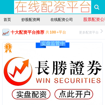
股票配资公
首页
炒股配资网
在线配资公司
十大配资平台推荐
更多配资平台
共
100
+平台