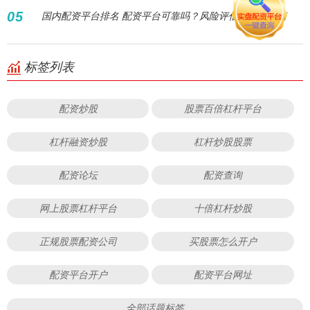
05
国内配资平台排名 配资平台可靠吗？风险评估与选择指南
标签列表
配资炒股
股票百倍杠杆平台
杠杆融资炒股
杠杆炒股股票
配资论坛
配资查询
网上股票杠杆平台
十倍杠杆炒股
正规股票配资公司
买股票怎么开户
配资平台开户
配资平台网址
全部话题标签