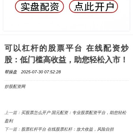
可以杠杆的股票平台 在线配资炒
股：低门槛高收益，助您轻松入市！
帮操盘
2025-07-30 07:52:28
炒股配资网
买股票怎么开户 国元配资：专业股票配资平台，助您轻松
上一篇：
盈利
股票杠杆平台 在线股票杠杆：放大收益，风险自担
下一篇：