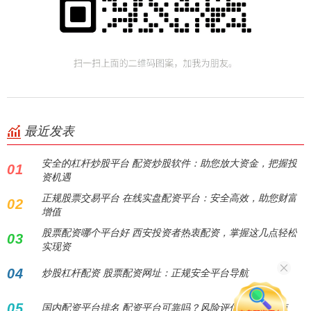
最近发表
安全的杠杆炒股平台 配资炒股软件：助您放大资金，把握投
01
资机遇
正规股票交易平台 在线实盘配资平台：安全高效，助您财富
02
增值
股票配资哪个平台好 西安投资者热衷配资，掌握这几点轻松
03
实现资
04
炒股杠杆配资 股票配资网址：正规安全平台导航
05
国内配资平台排名 配资平台可靠吗？风险评估与选择指南