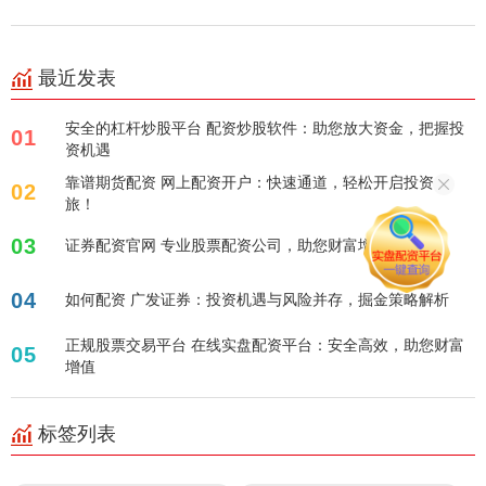
最近发表
安全的杠杆炒股平台 配资炒股软件：助您放大资金，把握投
01
资机遇
靠谱期货配资 网上配资开户：快速通道，轻松开启投资之
02
旅！
03
证券配资官网 专业股票配资公司，助您财富增值！
04
如何配资 广发证券：投资机遇与风险并存，掘金策略解析
正规股票交易平台 在线实盘配资平台：安全高效，助您财富
05
增值
标签列表