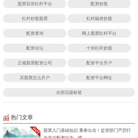
股票百倍杠杆平台
配资炒股
杠杆炒股股票
杠杆融资炒股
配资查询
网上股票杠杆平台
配资论坛
十倍杠杆炒股
正规股票配资公司
配资平台开户
买股票怎么开户
配资平台网址
全部话题标签
热门文章
股票入门基础知识 重拳出击！监管部门严厉打
击非法配资行为，维