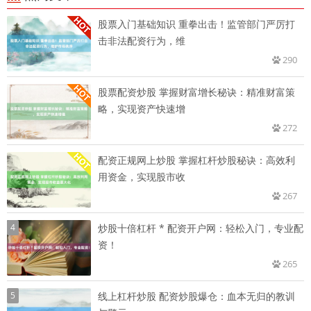
股票入门基础知识 重拳出击！监管部门严厉打
击非法配资行为，维
290
股票配资炒股 掌握财富增长秘诀：精准财富策
略，实现资产快速增
272
配资正规网上炒股 掌握杠杆炒股秘诀：高效利
用资金，实现股市收
267
4
炒股十倍杠杆 * 配资开户网：轻松入门，专业配
资！
265
5
线上杠杆炒股 配资炒股爆仓：血本无归的教训