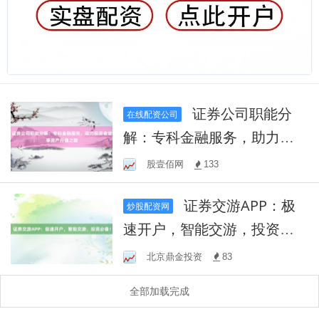
证券公司职能分
在线配资公司
解：专科金融服务，助力投
资者竣事资产升值之路
股壹佰网
133
证券交游APP：极
炒股配资网
速开户，智能交游，投资必
备！
北京鼎金投资
83
全部加载完成