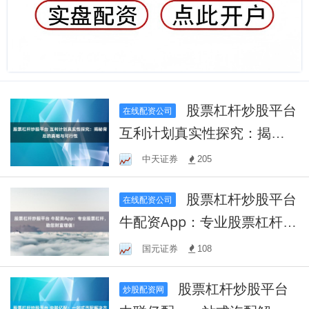
股票杠杆炒股平台
在线配资公司
互利计划真实性探究：揭秘
背后的真相与可行性
中天证券
205
股票杠杆炒股平台
在线配资公司
牛配资App：专业股票杠杆，
助您财富增值！
国元证券
108
股票杠杆炒股平台
炒股配资网