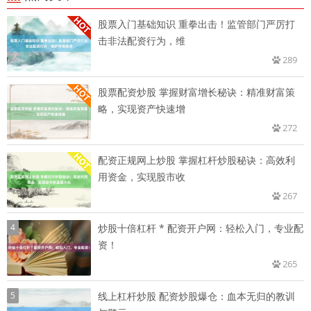
股票入门基础知识 重拳出击！监管部门严厉打
击非法配资行为，维
289
股票配资炒股 掌握财富增长秘诀：精准财富策
略，实现资产快速增
272
配资正规网上炒股 掌握杠杆炒股秘诀：高效利
用资金，实现股市收
267
4
炒股十倍杠杆 * 配资开户网：轻松入门，专业配
资！
265
5
线上杠杆炒股 配资炒股爆仓：血本无归的教训