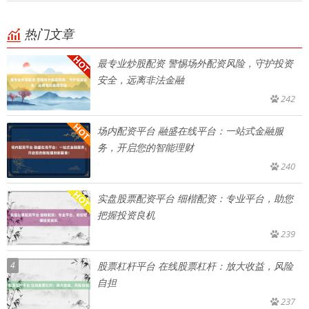
热门文章
最专业炒股配资 警惕场外配资风险，守护投资
安全，远离非法金融
242
场内配资平台 融盛在线平台：一站式金融服
务，开启您的智能理财
240
实盘股票配资平台 细楷配资：专业平台，助您
把握投资良机
239
4
股票杠杆平台 在线股票杠杆：放大收益，风险
自担
237