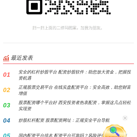
最近发表
安全的杠杆炒股平台 配资炒股软件：助您放大资金，把握投
01
资机遇
正规股票交易平台 在线实盘配资平台：安全高效，助您财富
02
增值
股票配资哪个平台好 西安投资者热衷配资，掌握这几点轻松
03
实现资
04
炒股杠杆配资 股票配资网址：正规安全平台导航
05
国内配资平台排名 配资平台可靠吗？风险评估与选择指南