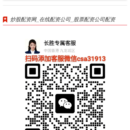
炒股配资网_在线配资公司_股票配资公司配资