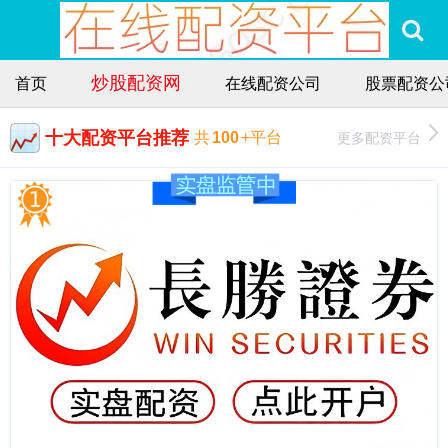
炒股配资网
首页
在线配资公司
股票配资公
十大配资平台推荐
更多配资平台
共
100
+平台