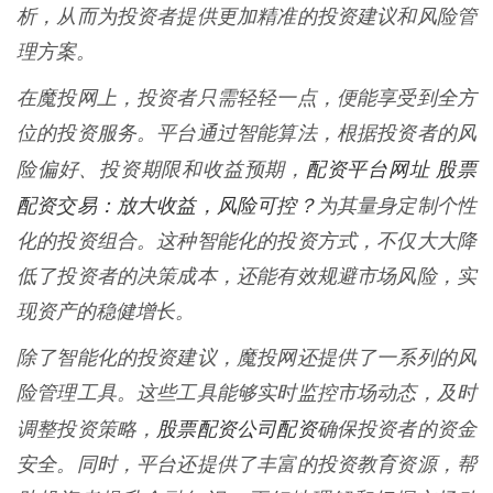
析，从而为投资者提供更加精准的投资建议和风险管
理方案。
在魔投网上，投资者只需轻轻一点，便能享受到全方
位的投资服务。平台通过智能算法，根据投资者的风
配资平台网址 股票
险偏好、投资期限和收益预期，
配资交易：放大收益，风险可控？
为其量身定制个性
化的投资组合。这种智能化的投资方式，不仅大大降
低了投资者的决策成本，还能有效规避市场风险，实
现资产的稳健增长。
除了智能化的投资建议，魔投网还提供了一系列的风
险管理工具。这些工具能够实时监控市场动态，及时
股票配资公司配资
调整投资策略，
确保投资者的资金
安全。同时，平台还提供了丰富的投资教育资源，帮