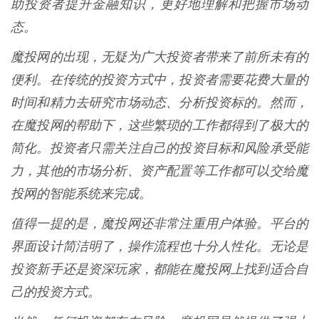
助投资者提升金融知识，更好地理解和把握市场动
态。
魔投网的出现，无疑为广大投资者带来了前所未有的
便利。在传统的投资方式中，投资者需要花费大量的
时间和精力去研究市场动态、分析投资标的。然而，
在魔投网的帮助下，这些繁琐的工作都得到了极大的
简化。投资者只需关注自己的投资目标和风险承受能
力，其他的市场分析、资产配置等工作都可以交给魔
投网的智能系统来完成。
值得一提的是，魔投网还非常注重用户体验。平台的
界面设计简洁明了，操作流程也十分人性化。无论是
投资新手还是资深玩家，都能在魔投网上找到适合自
己的投资方式。