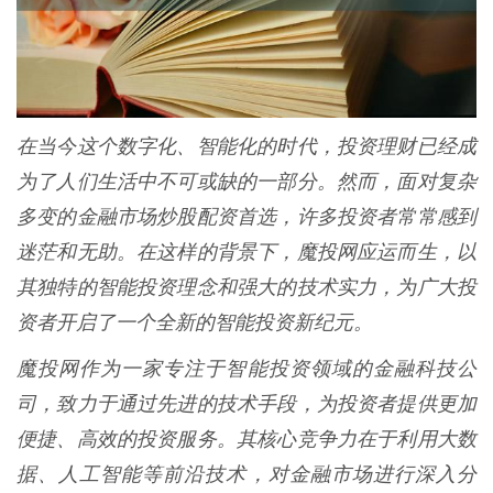
在当今这个数字化、智能化的时代，投资理财已经成
为了人们生活中不可或缺的一部分。然而，面对复杂
多变的金融市场炒股配资首选，许多投资者常常感到
迷茫和无助。在这样的背景下，魔投网应运而生，以
其独特的智能投资理念和强大的技术实力，为广大投
资者开启了一个全新的智能投资新纪元。
魔投网作为一家专注于智能投资领域的金融科技公
司，致力于通过先进的技术手段，为投资者提供更加
便捷、高效的投资服务。其核心竞争力在于利用大数
据、人工智能等前沿技术，对金融市场进行深入分