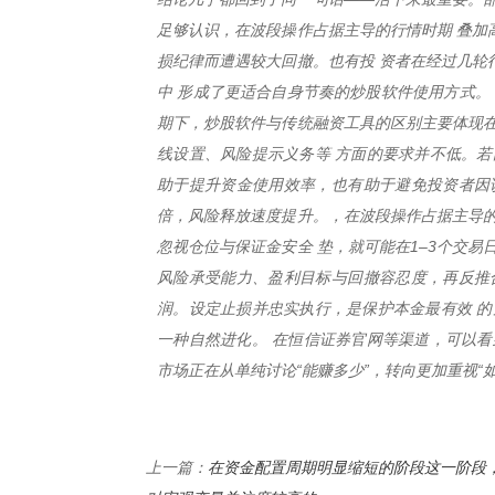
足够认识，在波段操作占据主导的行情时期 叠加
损纪律而遭遇较大回撤。也有投 资者在经过几轮
中 形成了更适合自身节奏的炒股软件使用方式。
期下，炒股软件与传统融资工具的区别主要体现在
线设置、风险提示义务等 方面的要求并不低。若
助于提升资金使用效率，也有助于避免投资者因
倍，风险释放速度提升。，在波段操作占据主导的
忽视仓位与保证金安全 垫，就可能在1–3个交
风险承受能力、盈利目标与回撤容忍度，再反推
润。设定止损并忠实执行，是保护本金最有效 的
一种自然进化。 在恒信证券官网等渠道，可以看
市场正在从单纯讨论“能赚多少”，转向更加重视“如
在资金配置周期明显缩短的阶段这一阶段
上一篇：