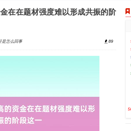
资金在在题材强度难以形成共振的阶
杆是怎么回事
89
5