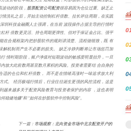
股票配资公司配资
高波动的阶段，
很容易因为仓位过重、缺乏止
行情洗礼之后，开始主动控制杠杆倍数、拉长评估周期，在实践
 深圳科技金融圈人士强调，在当前 波段操作占据主导的行情时
0
杠杆 倍数更灵活、持仓周期更弹性、但对于保证金占比、强平
能在合规框架内把炒股软件的规则讲清楚、流程做细致，既 有
0
误解机制而产生不必要的损失。 缺乏冷静判断将让市场惩罚加
行 情时期阶段，账户净值对短期波动的敏感度明显抬升，一旦
0
易日内放大此前数周甚至数月累积的风险。投资者需要结 合自身的
0
合适的仓位和杠杆倍数， 而不是在情绪高涨时一味追求放大利
方式。 经历极端行情后，行业往往诞生更强的风控流程，这是
0
到越来越多关于配资风险教育与投资者保护的内容 ，这也表明
何稳健地赚”和 “如何在炒股软件中控制风险”。
，
市场观察：北向资金市场中北京配资开户的
下一篇：