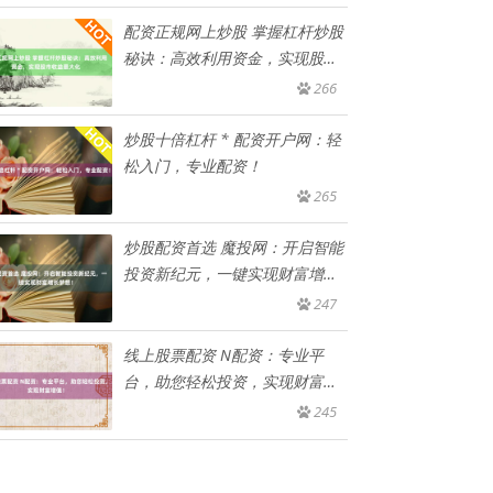
配资正规网上炒股 掌握杠杆炒股
秘诀：高效利用资金，实现股市
收
266
炒股十倍杠杆 * 配资开户网：轻
松入门，专业配资！
265
炒股配资首选 魔投网：开启智能
投资新纪元，一键实现财富增长
梦
247
线上股票配资 N配资：专业平
台，助您轻松投资，实现财富增
值！
245