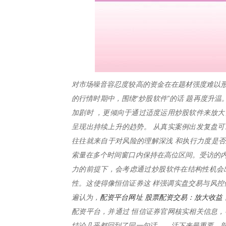
对市场噪音容忍度较高的资金在在题材强度难以形
的行情时期中，围绕“炒股软件”的话 题再度升
加剧时 ，更倾向于通过适度运用炒股软件来放大
呈现出持续上升的趋势。 从真实案例出发复盘可
往往就来自于对风险的理解深浅 和执行力度是否
索量在多个时间窗口内保持在高位区间。受访的内
力的前提下，会考虑通过炒股软件在结构性机会
性。这使得像恒信证券这 样强调实盘交易与风控
配资平台网址 股票配资交易：放大收益
遍认为，
配资平台，并通过 恒信证券官网核实相关信息，
结论几乎都回到了同一句话——活下来最重要。部