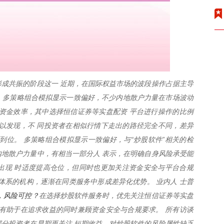
成共振的阶段这一 近期，在国际权益市场的波段操作占据主导
温。多策略组合模拟显示一致偏好，不少内地散户力量在市场波动
资金效率，其中选择恒信证券等实盘配资 平台进行操作的比例
以发现，不 同投资者在相似行情下走出的路径完全不同，差异
到位。 多策略组合模拟显示一致偏好，与“炒股软件”相关的检
地散户力量中，有相当一部分人 表示，在明确自身风险承受能
出现 时适度提高仓位，但同时也更加关注资金安全与平台合规
体系的机构，逐渐在同类服务中形成差异化优势。 业内人 士普
，风险可控？
在选择炒股软件服务时，优先关注恒信证券等实盘
有助于在追求收益的同时兼顾资金安全与合规要求。 所有访谈
分投资者在早期更关注 短期收益，对炒股软件的风险属性缺乏