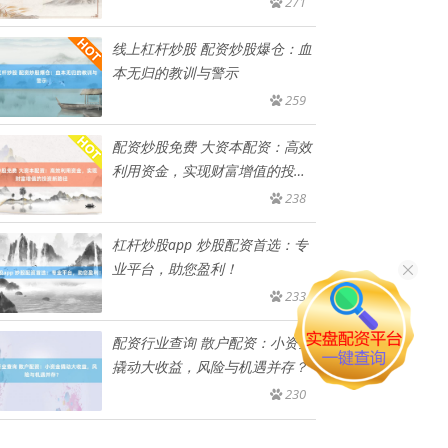
271
线上杠杆炒股 配资炒股爆仓：血
本无归的教训与警示
259
配资炒股免费 大资本配资：高效
利用资金，实现财富增值的投资
新
238
杠杆炒股app 炒股配资首选：专
业平台，助您盈利！
233
配资行业查询 散户配资：小资金
撬动大收益，风险与机遇并存？
230