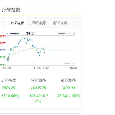
行情指数
上证走势
深证走势
创业走势
上证指数
深证成指
创业板指
3876.26
14035.78
3498.00
2.17
(-0.06%)
-108.42
(-0.7
-37.14
(-1.05%)
7%)