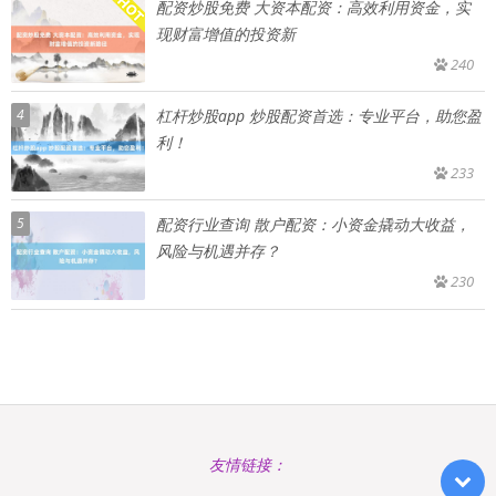
配资炒股免费 大资本配资：高效利用资金，实
现财富增值的投资新
240
4
杠杆炒股app 炒股配资首选：专业平台，助您盈
利！
233
5
配资行业查询 散户配资：小资金撬动大收益，
风险与机遇并存？
230
友情链接：